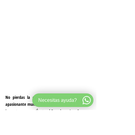
No pierdas la oportunidad de sumergirte en el 
Necesitas ayuda?
apasionante mundo del teatro musical y la danza 
jazz este verano. ¡Únete al Broadway Jazz Summer 
Intensive 2023 y descubre todo tu potencial 
artístico!