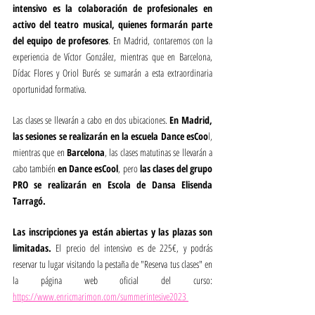
intensivo es la colaboración de profesionales en 
activo del teatro musical, quienes formarán parte 
del equipo de profesores
. En Madrid, contaremos con la 
experiencia de Víctor González, mientras que en Barcelona, 
Dídac Flores y Oriol Burés se sumarán a esta extraordinaria 
oportunidad formativa.
Las clases se llevarán a cabo en dos ubicaciones.
 En Madrid, 
las sesiones se realizarán en la escuela Dance esCoo
l, 
mientras que en 
Barcelona
, las clases matutinas se llevarán a 
cabo también
 en Dance esCool
, pero 
las clases del grupo 
PRO se realizarán en Escola de Dansa Elisenda 
Tarragó.
Las inscripciones ya están abiertas y las plazas son 
limitadas.
 El precio del intensivo es de 225€, y podrás 
reservar tu lugar visitando la pestaña de "Reserva tus clases" en 
la página web oficial del curso: 
https://www.enricmarimon.com/summerintesive2023 