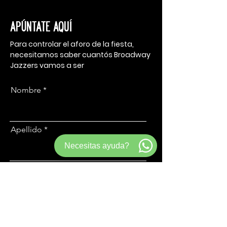
APÚNTATE AQUÍ
Para controlar el aforo de la fiesta,
necesitamos saber cuantós Broadway
Jazzers vamos a ser
Nombre
Apellido
Necesitas ayuda?
Email
Apúntame a la lista