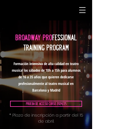
BROADWAY
PRO
FESSIONAL
TRAINI
NG PROGRAM
Formación intensiva de alta calidad en teatro
musical los sábados de 10h a 15h para alumnos
de 16 a 35 años que quieren dedicarse
profesionalmente al teatro musical en
Barcelona y Madrid
PRUEBA DE ACCESO CURSO 2024/25
* Plazo de inscripción a partir del 15
de abril.