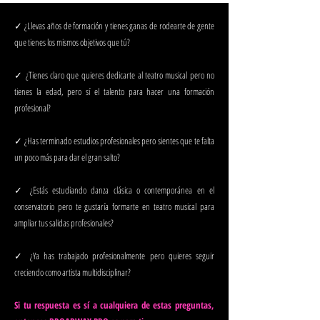
✓ ¿Llevas años de formación y tienes ganas de rodearte de gente
que tienes los mismos objetivos que tú?
✓ ¿Tienes claro que quieres dedicarte al teatro musical pero no
tienes la edad, pero sí el talento para hacer una formación
profesional?
✓ ¿Has terminado estudios profesionales pero sientes que te falta
un poco más para dar el gran salto?
✓ ¿Estás estudiando danza clásica o contemporánea en el
conservatorio pero te gustaría formarte en teatro musical para
ampliar tus salidas profesionales?
✓ ¿Ya has trabajado profesionalmente pero quieres seguir
creciendo como artista multidisciplinar?
Si tu respuesta es sí a cualquiera de estas preguntas,