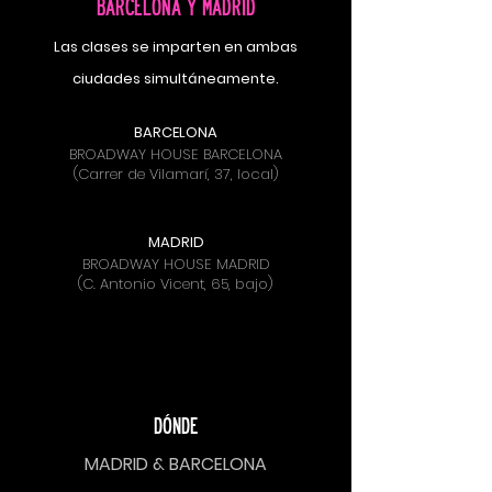
BARCELONA Y MADRID
Las clases se imparten en ambas
ciudades
simultáneamente
.
BARCELONA
BROADWAY HOUSE BARCELONA
(Carrer de Vilamarí, 37, local)
MADRID
BROADWAY HOUSE MADRID
(C. Antonio Vicent, 65, bajo)
​DÓNDE
MADRID & BARCELONA