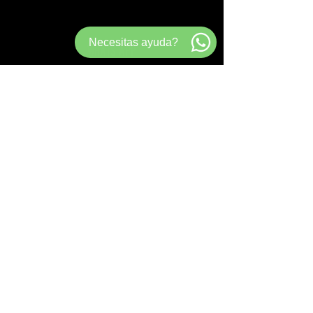
Necesitas ayuda?
WHATS APP
+34 628 83 77 79
Email
infobroadwaypro@gmail.com
Precio
195€/mes